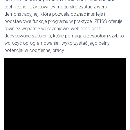
technicznej. Użytkownicy mogą skorzystać z wersji
demonstracyjnej, która pozwala poznać interfejs i
podstawowe funkcje programu w praktyce. ZEISS oferuje
również wsparcie wdrożeniowe, webinaria oraz
dedykowane szkolenia, które pomagają zespołom szybko
wdrożyć oprogramowanie i wykorzystać jego pełny
potencjał w codziennej pracy.