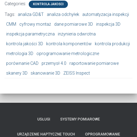
Categories:
KONTROLA JAKOŚCI
Tags:
analiza GD&T
analiza odchyłek
automatyzacja inspekcji
CMM
cyfrowy montaż
dane pomiarowe 3D
inspekcja 3D
inspekcja parametryczna
inżynieria odwrotna
kontrola jakości 3D
kontrola komponentów
kontrola produkcji
metrologia 3D
oprogramowanie metrologiczne
porównanie CAD
przemysł 4.0
raportowanie pomiarowe
skanery 3D
skanowanie 3D
ZEISS Inspect
USŁUGI
SYSTEMY POMIAROWE
URZĄDZENIE HAPTYCZNE TOUCH
OPROGRAMOWANIE